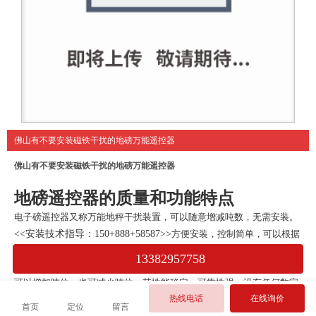
佛山有不要安装磁铁干扰的地磅万能遥控器
佛山有不要安装磁铁干扰的地磅万能遥控器
地磅遥控器的质量和功能特点
电子磅遥控器又称万能地秤
干扰装置
，可以随意增减吨数，无需安装。
<<安装技术指导：150+888+58587>>
方便安装，控制简单，可以
根据
需要任意的增减重量，具有双重性的优点。电子磅遥控器安装简单，调
13382957758
试方便，吨位大小均在手里的电子磅遥控器
手柄上
调节，可随时调节，
可以增加吨位，也可减少吨位。其性能稳定，可靠性强，没有任何数字
热线电话
在线询价
漂移，使用寿命长。这也是很多人选择电子磅遥控器的原因所在，下面
首页
定位
留言
就谈一谈选购电子磅遥控器价格时注意事项。