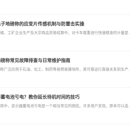
电子地磅称的应变片传感机制与防雷击实操
储、工矿企业生产及大宗商品贸易结算中，对卡车载重进行快速精准的计量是..
地磅称常见故障排查与日常维护指南
称广泛应用于石油、化工、制药等易燃易爆场所，其可靠运行直接关系到生产..
器蓄电池亏电？教你延长待机时间的技巧
用中，显示器蓄电池亏电是一个相当常见的困扰。许多用户发现，原本可以连..