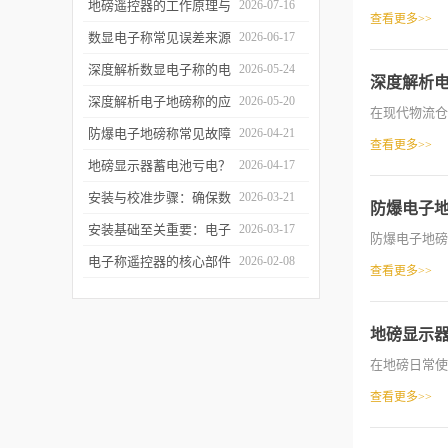
检定制度：每季度自检、
地磅遥控器的工作原理与
2026-07-16
查看更多>>
每年法定检定与数据追溯
信号链路拆解：从射频发
数显电子称常见误差来源
2026-06-17
管理
射到称重干扰
分析与软件滤波算法实现
深度解析数显电子称的电
2026-05-24
深度解析
磁平衡传感原理与实操调
深度解析电子地磅称的应
2026-05-20
在现代物流仓
修
变片传感机制与防雷击实
防爆电子地磅称常见故障
2026-04-21
查看更多>>
操
排查与日常维护指南
地磅显示器蓄电池亏电？
2026-04-17
教你延长待机时间的技巧
安装与校准步骤：确保数
2026-03-21
防爆电子
显电子称开箱即准
安装基础至关重要：电子
2026-03-17
防爆电子地磅
地磅称的选址与基坑施工
电子称遥控器的核心部件
2026-02-08
查看更多>>
规范
解析：芯片、模块、天线
如何协同工作
地磅显示
在地磅日常使
查看更多>>