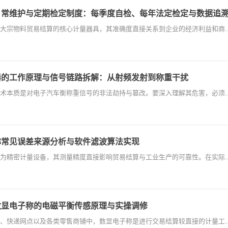
日常维护与定期检定制度：每季度自检、每年法定检定与数据追
大宗物料贸易结算的核心计量器具，其准确度直接关系到企业的经济利益和商..
器的工作原理与信号链路拆解：从射频发射到称重干扰
术本质是对电子汽车衡称重信号的非法劫持与篡改。要深入理解其危害，必须..
称常见误差来源分析与软件滤波算法实现
为精密计量设备，其测量精度直接影响贸易结算与工业生产的可靠性。在实际..
数显电子称的电磁平衡传感原理与实操调修
、快递网点以及各类零售商铺中，数显电子称是进行交易结算较直接的计量工..