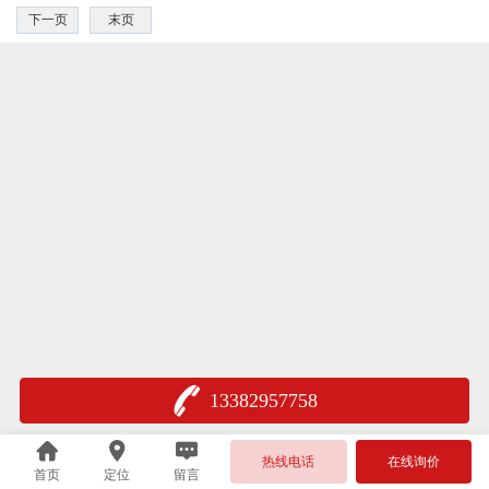
下一页
末页
13382957758
热线电话
在线询价
首页
定位
留言