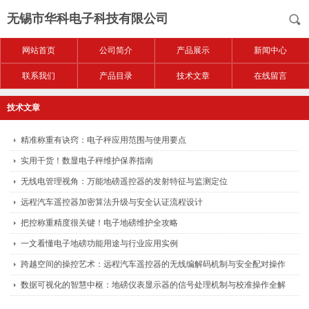
无锡市华科电子科技有限公司
网站首页
公司简介
产品展示
新闻中心
联系我们
产品目录
技术文章
在线留言
技术文章
精准称重有诀窍：电子秤应用范围与使用要点
实用干货！数显电子秤维护保养指南
无线电管理视角：万能地磅遥控器的发射特征与监测定位
远程汽车遥控器加密算法升级与安全认证流程设计
把控称重精度很关键！电子地磅维护全攻略
一文看懂电子地磅功能用途与行业应用实例
跨越空间的操控艺术：远程汽车遥控器的无线编解码机制与安全配对操作
数据可视化的智慧中枢：地磅仪表显示器的信号处理机制与校准操作全解