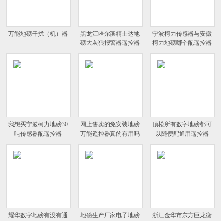
万能地磅干扰（机）器
黑龙江哈尔滨精士达地
宁波柯力传感器与安徽
磅大灰狼报警器遥控器
柯力地磅哪个配遥控器
我想买宁波柯力地磅30
网上售卖的免安装地磅
顶松所有数字地磅都可
吨传感器配遥控器
万能遥控器真的有用吗
以随便配通用遥控器
耀华数字地磅有没有通
地磅生产厂家电子地磅
浙江金华市东方巨龙衡