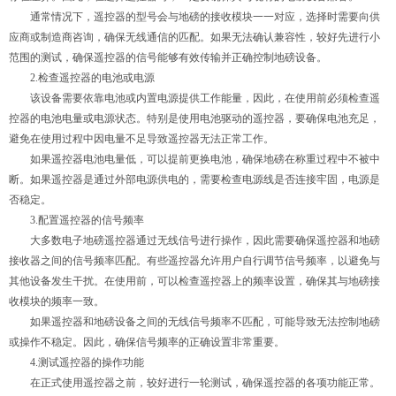
通常情况下，遥控器的型号会与地磅的接收模块一一对应，选择时需要向供
应商或制造商咨询，确保无线通信的匹配。如果无法确认兼容性，较好先进行小
范围的测试，确保遥控器的信号能够有效传输并正确控制地磅设备。
2.检查遥控器的电池或电源
该设备需要依靠电池或内置电源提供工作能量，因此，在使用前必须检查遥
控器的电池电量或电源状态。特别是使用电池驱动的遥控器，要确保电池充足，
避免在使用过程中因电量不足导致遥控器无法正常工作。
如果遥控器电池电量低，可以提前更换电池，确保地磅在称重过程中不被中
断。如果遥控器是通过外部电源供电的，需要检查电源线是否连接牢固，电源是
否稳定。
3.配置遥控器的信号频率
大多数电子地磅遥控器通过无线信号进行操作，因此需要确保遥控器和地磅
接收器之间的信号频率匹配。有些遥控器允许用户自行调节信号频率，以避免与
其他设备发生干扰。在使用前，可以检查遥控器上的频率设置，确保其与地磅接
收模块的频率一致。
如果遥控器和地磅设备之间的无线信号频率不匹配，可能导致无法控制地磅
或操作不稳定。因此，确保信号频率的正确设置非常重要。
4.测试遥控器的操作功能
在正式使用遥控器之前，较好进行一轮测试，确保遥控器的各项功能正常。