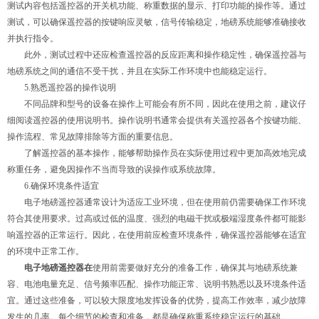
测试内容包括遥控器的开关机功能、称重数据的显示、打印功能的操作等。通过
测试，可以确保遥控器的按键响应灵敏，信号传输稳定，地磅系统能够准确接收
并执行指令。
此外，测试过程中还应检查遥控器的反应距离和操作稳定性，确保遥控器与
地磅系统之间的通信不受干扰，并且在实际工作环境中也能稳定运行。
5.熟悉遥控器的操作说明
不同品牌和型号的设备在操作上可能会有所不同，因此在使用之前，建议仔
细阅读遥控器的使用说明书。操作说明书通常会提供有关遥控器各个按键功能、
操作流程、常见故障排除等方面的重要信息。
了解遥控器的基本操作，能够帮助操作员在实际使用过程中更加高效地完成
称重任务，避免因操作不当而导致的误操作或系统故障。
6.确保环境条件适宜
电子地磅遥控器通常设计为适应工业环境，但在使用前仍需要确保工作环境
符合其使用要求。过高或过低的温度、强烈的电磁干扰或极端湿度条件都可能影
响遥控器的正常运行。因此，在使用前应检查环境条件，确保遥控器能够在适宜
的环境中正常工作。
电子地磅遥控器在
使用前需要做好充分的准备工作，确保其与地磅系统兼
容、电池电量充足、信号频率匹配、操作功能正常、说明书熟悉以及环境条件适
宜。通过这些准备，可以较大限度地发挥设备的优势，提高工作效率，减少故障
发生的几率。每个细节的检查和准备，都是确保称重系统稳定运行的基础。