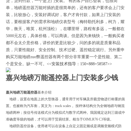
货，货到付款，一个是上门安装。
有的客户自己会装，也很简
单，地磅遥控器万能对插的是很简单的，还有的客户要求会上门安
装，比较放心，安装好调试好，客户才肯付款，
如果上门安装的
话，要根据客户的需求和地磅仪表型号（梅特勒托利多，柯力，耀
华，衡天，唯英，杭州顶松），在哪里呀，路程有多远，一般都在
5000元左右，具体价格，可以商谈。但是因为来钱快，一般购买者
都不会太介意价格，讲价的更是比较少，问的多的就是质量和品
质，只要性能好、安全控制、技术过硬、遥控稳定就行。另外重申
购买万能地磅zuo弊遥控器有两个部分非常重要一个是性能、第二
个是安全。缺一不可。
<<安装技术指导：150+888+58587>>
嘉兴地磅万能遥控器上门安装多少钱
嘉兴地磅万能遥控器
基本介绍
地磅，设置在地面上的大型衡器，通常用于对车辆及所载货物进行称重的装
置。也被称为汽车衡，英文为：truck scales 。按秤体结构分为全钢地磅与钢混
地磅两种；按信号传送模式分为模拟式与数字式两种。我国规定达到三级或中
准确度等级的地磅，才可以用于贸易结算。相当于OIMLR76 C3等级。
地磅防遥控设备，使用者可以在设备上自定义固定频或是调频变频模式防