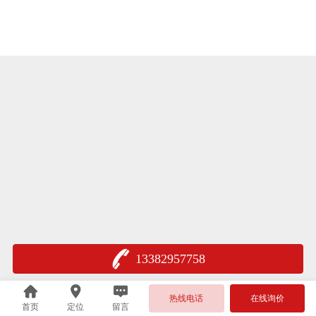
13382957758
热线电话
在线询价
首页
定位
留言