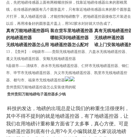
点，先把地磅传感器上面有两根螺丝拆掉，找靠近地磅传感器出来的那根黑
线，在传感器的侧面有几个圆形盖片，只有靠近地磅传感器出来的那个圆形盖
片打开，装入地磅遥控器，才能控制地磅数字，把地磅遥控器接收芯片装进去
以后，再用准备好的圆形盖片盖上，用502胶水封好就大功告成了。
真有万能地磅遥控器吗
装在货车里地磅遥控器
真有无线地磅遥控器吗
的地磅遥控器
哪能买到地磅遥控器
无线磅秤遥控器
无线地磅遥控器怎么用
地磅遥控器怎么配对
谁上门安装地磅遥控
13，【贵州】：4地级市——贵阳无线地磅遥控器、六盘水无线地磅遥控器、
遵义无线地磅遥控器、安顺无线地磅遥控器
9县级市——清镇市、赤水市无线地磅遥控器、仁怀市无线地磅遥控器、铜仁
市、毕节市无线地磅遥控器、兴义市无线地磅遥控器、凯里市无线地磅遥控
器、都匀市、福泉市无线地磅遥控器
贵州贵阳万能地磅遥控器怎么安装使用的呢
贵州贵阳万能地磅电子遥控器多少钱
科技的发达，地磅的出现总是让我们的称重生活很便利，
其中不得不提到的就是地磅遥控器，有了地磅遥控器，让
我们在用地磅计重称量方面省了太多事，真心方便。可是
地磅遥控器到底有什么用?今天小编我就是大家说说地磅