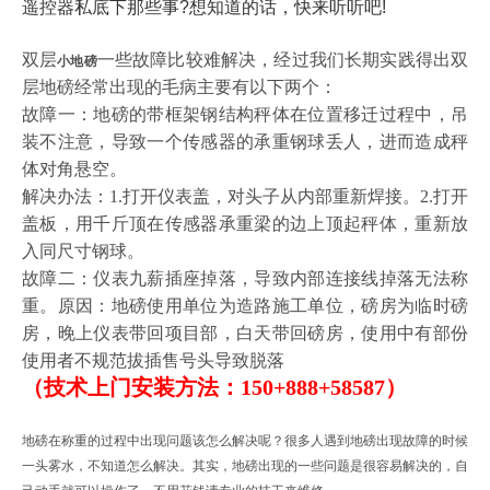
遥控器私底下那些事?想知道的话，快来听听吧!
双层
一些故障比较难解决，经过我们长期实践得出双
小地磅
层地磅经常出现的毛病主要有以下两个：
故障一：地磅的带框架钢结构秤体在位置移迁过程中，吊
装不注意，导致一个传感器的承重钢球丢人，进而造成秤
体对角悬空。
解决办法：1.打开仪表盖，对头子从内部重新焊接。2.打开
盖板，用千斤顶在传感器承重梁的边上顶起秤体，重新放
入同尺寸钢球。
故障二：仪表九薪插座掉落，导致内部连接线掉落无法称
重。原因：地磅使用单位为造路施工单位，磅房为临时磅
房，晚上仪表带回项目部，白天带回磅房，使用中有部份
使用者不规范拔插售号头导致脱落
（技术上门安装方法：150+888+58587）
地磅在称重的过程中出现问题该怎么解决呢？很多人遇到地磅出现故障的时候
一头雾水，不知道怎么解决。其实，地磅出现的一些问题是很容易解决的，自