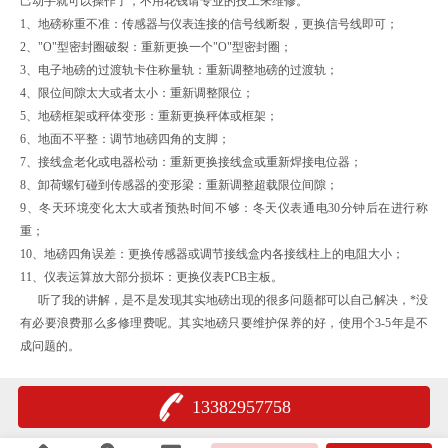
己动手就可以操作了，不用花钱请专业的技工来维修。
1、地磅称重不准：传感器与仪表连接的信号线断裂，更换信号线即可；
2、"O"型密封圈破裂：重新更换一个"O"型密封圈；
3、电子地磅的过渡轨卡住称量轨：重新调整地磅的过渡轨；
4、限位间隙太大或者太小：重新调整限位；
5、地磅框架或秤体变形：重新更换秤体或框架；
6、地面不平整：调节地磅四角的支脚；
7、接线盒老化或电器松动：重新更换接线盒或重新焊接电位器；
8、卸荷螺钉碰到传感器的变形梁：重新调整超载限位间隙；
9、冬天环境变化太大或者预热时间不够：冬天仪表通电30分钟后在进行称
重；
10、地磅四角误差：更换传感器或调节接线盒内各接线柱上的电阻大小；
11、仪表运算放大部分损坏：更换仪表PCB主板。
听了我的讲解，是不是发现其实地磅出现的很多问题都可以自己解决，*没
有必要浪费那么多修理费呢。其实地磅只要维护保养的好，使用个3-5年是不
成问题的。
13382957758