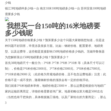
少钱
镇江3吨地磅秤多少钱一台 南京18米100吨地磅多少钱一台 苏州安装100吨地磅
需要多少钱
我想买一台150吨的16米地磅要
多少钱呢
关于150吨地磅价格要多少钱？预算要多少这个问题大家都很想知道，但是这
种问题不好回答，毕竟涉及很多方面。比如：钢材价格、配置要求、地磅类
型、以及运费等，这些都是直接影响150吨地磅价格多少钱的。无锡华鲁衡器
为您解析装台150吨地磅要多少钱？预算要多少？
首先30吨地磅尺寸一般分为：3*6米 3*7米 3*8米 3*10米 等（具体尺寸可以订
制），价格是3*6米价格23000元、3*7米价格25000元、3*8米价格27000元、
3*10米价格29000 元 （此价格为常规地磅价格，且不包含运费地基）注意：此
价格不是一成不变的，随着钢材价格的涨跌会有一定的价格浮动。
我们就拿3*6米地磅来举例，地磅价格是23000￥，那么运费是根据你与地磅厂
家的运输距离而定，详细价格需要咨询厂家。地基初略估算大概是5000左右
（当然也有千把块的，具体根据施工场地、以及厂家给出的方案而定），那么
3