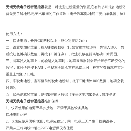
无锡无线电子磅秤遥控器
就是一种改变过磅重量的装置,它有许多叫法如地磅万
首先要了解地磅/电子汽车衡的工作原理：电子汽车衡/地磅主要由承载器、称重
使用方法：
一、接通电源，长按C键两秒以上（感受到震动为止）
二、设置增加的重量，按A键修改数据（比如货物增加10吨，先输入1000，然
后按红色键确认数值，再按下C键保存），把主机放在距离地磅10米周围。
三、将车驶入地磅上，前轮进入地磅时，地磅显示器就会开始显示不断变化的
数字，此时快速按下A键，当整车全部承重在地磅上时，称重的数值就在实际
重量上增加了10吨。
四、车驶出地磅。当车辆前轮驶出地磅时，按下C键清除1000数据，地磅空载
时归0。
五、如果是减轻重量，则按B键输入数据（注意这里增加是A，减少是B）
无锡无线电子磅秤遥控器
维护保养
1、仪表使用的电源应单独接地，严禁于其他设备共地；
接地电阻≤4W
2、仪表应使用照明电源，电源应稳定，同一电源上无产生干扰的设备；
严禁从三相四线中引出220V电源供仪表使用