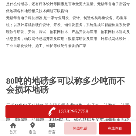
是什么传感器，还有秤体设计等因素是否承受更大重量。无锡华鲁电子衡器专
做地磅各种地磅相关技术问题可以咨询
无锡华鲁电子科技衡器 是一家专业研发、设计、制造各类称重设备、称重系
统；以及计算机软硬件设计、开发、销售及服务，系统集成和智能称重系统管
理软件研发、安装、调试；物联网技术、产品开发与应用，物联网技术咨询及
信息服务，物联网传感器开发及应用；数据库研发及应用；计算机网络设计，
工业自动化设计、施工、维护等软硬件兼备的厂家
80吨的地磅多可以称多少吨而不
会损坏地磅
无锡华鲁电子科技衡器有限公司专业销售：电子秤，计数秤，计重
秤，天平，电子地磅，汽车衡，电子吊钩秤，叉车秤，，轮椅透析
13382957758
秤，倒桶秤，防爆秤，不锈钢砝码，铸铁砝码及叉车加装称重系统
等。关注客户的需求，是我们服务的起点，满足不同行业、不同应
用、不同需求的用户永远是我们孜孜以求的坐标和不断超越的动
热线电话
在线询价
首页
定位
留言
力！ 在众多热心用户的关心与大力支持下，我们的自身实力在不