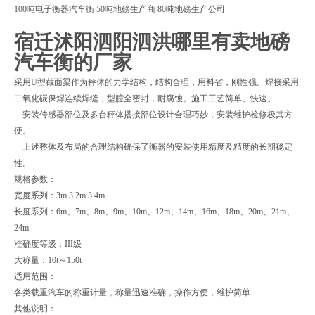
100吨电子衡器汽车衡 50吨地磅生产商 80吨地磅生产公司
宿迁沭阳泗阳泗洪哪里有卖地磅
汽车衡的厂家
采用U型截面梁作为秤体的力学结构，结构合理，用料省，刚性强。焊接采用
二氧化碳保焊连续焊缝，型腔全密封，耐腐蚀。施工工艺简单、快速。
安装传感器部位及多台秤体搭接部位设计合理巧妙，安装维护检修极其方
便。
上述整体及布局的合理结构确保了衡器的安装使用精度及精度的长期稳定
性。
规格参数：
宽度系列：3m 3.2m 3.4m
长度系列：6m、7m、8m、9m、10m、12m、14m、16m、18m、20m、21m、
24m
准确度等级：III级
大称量：10t～150t
适用范围：
各类载重汽车的称重计量，称量迅速准确，操作方便，维护简单
其他说明：