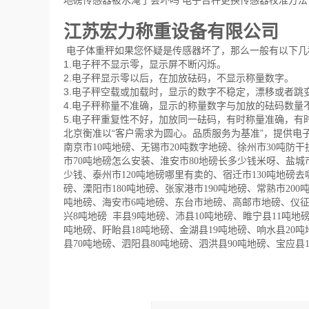
地磅传感器被水淹了会坏吗 电子台秤更换传感器校准方法
江苏宏力称重设备有限公司
电子体重秤如果您怀疑是传感器坏了，那么一般有以下几
1.电子秤不显示零，显示屏不断闪烁。
2.电子秤显示零以后，在加放砝码，不显示称量数字。
3.电子秤空载或加载时，显示的数字不稳定，漂移或者跳
4.电子秤称量不准确，显示的称量数字与加放的砝码数量
5.电子秤重复性不好，加放同一砝码，有时称量准确，有
北京衡准以“客户需求为圆心。品质服务为基准”，提供电子
南京市10吨地磅、无锡市20吨数字地磅、徐州市30吨防
市70吨地磅怎么安装、淮安市80地磅长多少钱米呀、盐城
少钱、泰州市120吨地磅哪里有卖的、宿迁市130吨地磅去
磅、溧阳市180吨地磅、张家港市190吨地磅、常熟市20
吨地磅、海安市6吨地磅、东台市地磅、高邮市地磅、仪
兴8吨地磅 丰县9吨地磅、沛县10吨地磅、睢宁县11吨地
吨地磅、盱眙县18吨地磅、金湖县19吨地磅、响水县20吨
县70吨地磅、泗阳县80吨地磅、泗洪县90吨地磅、宝应县1