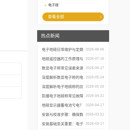
电子磅
查看全部
热点新闻
电子地磅日常维护与定期
2026-08-06
检定制度：每季度自检、
地磅遥控器的工作原理与
2026-07-16
每年法定检定与数据追溯
信号链路拆解：从射频发
数显电子称常见误差来源
2026-06-17
管理
射到称重干扰
分析与软件滤波算法实现
深度解析数显电子称的电
2026-05-24
磁平衡传感原理与实操调
深度解析电子地磅称的应
2026-05-20
修
变片传感机制与防雷击实
防爆电子地磅称常见故障
2026-04-21
操
排查与日常维护指南
地磅显示器蓄电池亏电？
2026-04-17
教你延长待机时间的技巧
安装与校准步骤：确保数
2026-03-21
显电子称开箱即准
安装基础至关重要：电子
2026-03-17