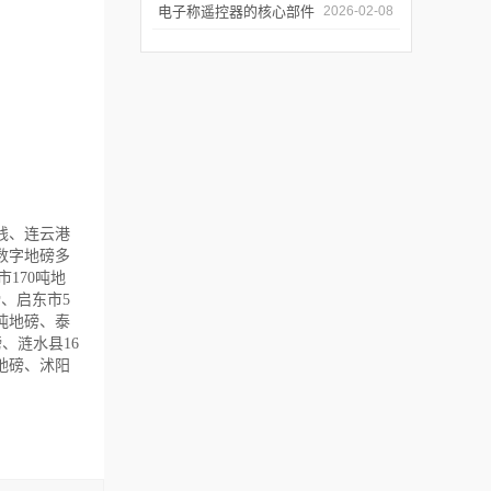
地磅称的选址与基坑施工
电子称遥控器的核心部件
2026-02-08
规范
解析：芯片、模块、天线
如何协同工作
少钱、连云港
吨数字地磅多
170吨地
磅、启东市5
吨地磅、泰
、涟水县16
吨地磅、沭阳