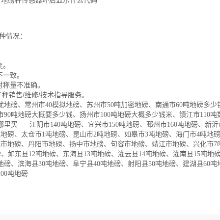
 地磅秤传感器坏后显示什么代码
种情况：
变。
不一致。
时称量不准确。
秤销售/维修/技术指导服务。
干扰地磅、常州市40模拟地磅、苏州市50吨加密地磅、南通市60吨地磅多
市90吨地磅大概要多少钱、扬州市100吨地磅大概多少钱米、镇江市110
哪里买 江阴市140吨地磅、宜兴市150吨地磅、邳州市160吨地磅、新沂市
0吨地磅、太仓市1吨地磅、昆山市2吨地磅、如皋市3吨地磅、海门市4吨地
征市地磅、丹阳市地磅、扬中市地磅、句容市地磅、靖江市地磅、兴化市7
磅、如东县12吨地磅、东海县13吨地磅、灌云县14吨地磅、灌南县15吨地磅
地磅、滨海县30吨地磅、阜宁县40吨地磅、射阳县50吨地磅、建湖县60
00吨地磅