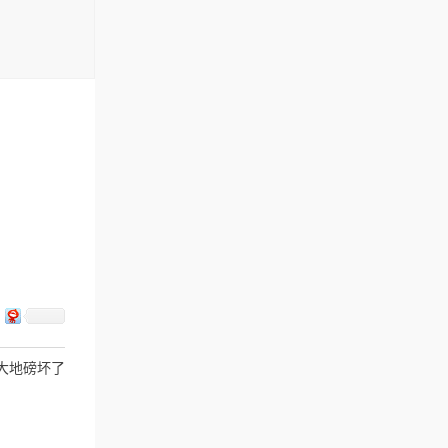
司大地磅坏了
怎么维修呢