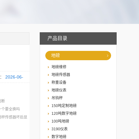
产品目录
地磅
地磅维修
地磅传感器
：
2026-06-
称重设备
地磅仪表
吊钩秤
判断
150吨定制地磅
一个要全换吗
120吨数字地磅
磅秤传感器坏后显
100吨地磅
3190仪表
数字地磅