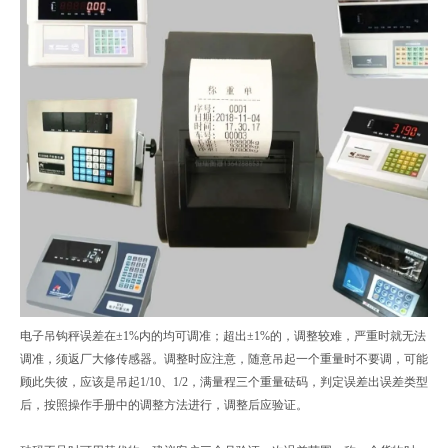
电子吊钩秤误差在±1%内的均可调准；超出±1%的，调整较难，严重时就无法
调准，须返厂大修传感器。调整时应注意，随意吊起一个重量时不要调，可能
顾此失彼，应该是吊起1/10、1/2，满量程三个重量砝码，判定误差出误差类型
后，按照操作手册中的调整方法进行，调整后应验证。