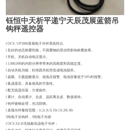
钰恒中天析平递宁天辰茂展蓝箭吊
钩秤遥控器
l OCS- UP3000直视电子吊秤系统特点:
l 良好的动态称重性能，不因重物的晃动而影响称重效果。
l 开机、关机自动电压显示。
l 1,000,000的内部分辨率带来的高精度和高稳定度。
l 自动关机功能，杜绝因关机而造成电池损坏。
l 超载、欠载提醒显示、低电压报警、电池容量低于10%时报警。
l 集成度高，具备很高的可靠性。
l 配无线遥控器，方便操作。
l 累计、自动累计、去皮、远距离去皮、数值保持。
l 钩环镀铬处理，光洁防锈。
l 直视吊秤量程范围：1t.2t.3t.5t.10t.15t.20t.30t
5吨电子吊钩秤，5吨电子吊磅
l OCS-SZ-H无线耐高温电子吊秤：