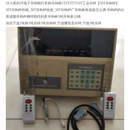
OCS系列3T电子吊钩称行车称吊钩称1T2T3T5T10T工业吊秤【50T吊钩秤】
50T吊钩秤价格_50T吊钩秤批发_50T吊钩秤厂吊钩称有误差怎么调 吊钩秤的分
类成都吊钩秤梅特勒托利多吊钩称5吨吊钩多少钱
供应宁波1吨称1吨吊秤1吨吊钩秤,宁波哪里卖吊秤,宁波1吨吊秤