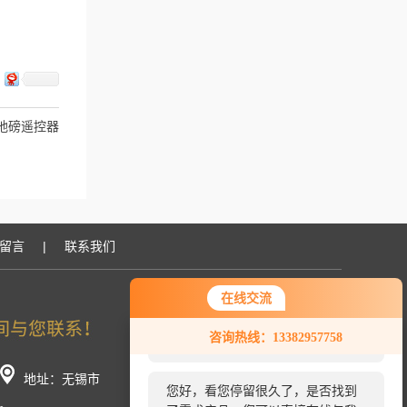
能地磅遥控器
留言
|
联系我们
在线交流
您好！欢迎前来咨询，很高兴为您
咨询热线：13382957758
服务，请问您要咨询什么问题呢？
地址：无锡市
您好，看您停留很久了，是否找到