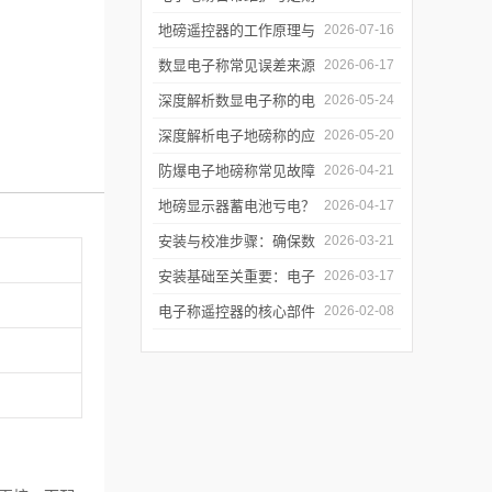
检定制度：每季度自检、
地磅遥控器的工作原理与
2026-07-16
每年法定检定与数据追溯
信号链路拆解：从射频发
数显电子称常见误差来源
2026-06-17
管理
射到称重干扰
分析与软件滤波算法实现
深度解析数显电子称的电
2026-05-24
磁平衡传感原理与实操调
深度解析电子地磅称的应
2026-05-20
修
变片传感机制与防雷击实
防爆电子地磅称常见故障
2026-04-21
操
排查与日常维护指南
地磅显示器蓄电池亏电？
2026-04-17
教你延长待机时间的技巧
安装与校准步骤：确保数
2026-03-21
显电子称开箱即准
安装基础至关重要：电子
2026-03-17
地磅称的选址与基坑施工
电子称遥控器的核心部件
2026-02-08
规范
解析：芯片、模块、天线
如何协同工作