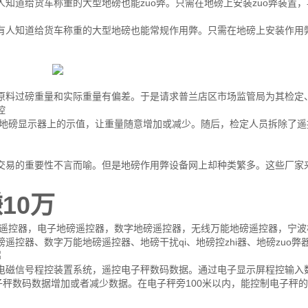
知道给货车称重的大型地磅也能zuo弊。只需在地磅上安装zuo弊装置
少有人知道给货车称重的大型地磅也能常规作用弊。只需在地磅上安装作用
。
原料过磅重量和实际重量有偏差。于是请求普兰店区市场监管局为其检定
控
改变地磅显示器上的示值，让重量随意增加或减少。随后，检定人员拆除了
交易的重要性不言而喻。但是地磅作用弊设备网上却种类繁多。这些厂家
10万
磅遥控器，电子地磅遥控器，数字地磅遥控器，无线万能地磅遥控器，宁波
控器、数字万能地磅遥控器、地磅干扰qi、地磅控zhi器、地磅zuo弊
电磁信号程控装置系统，遥控电子秤数码数据。通过电子显示屏程控输入
子秤数码数据增加或者减少数据。在电子秤旁100米以内，能控制电子秤