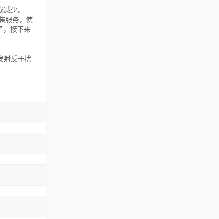
或减少。
安装服务，使
了，接下来
发射反干扰