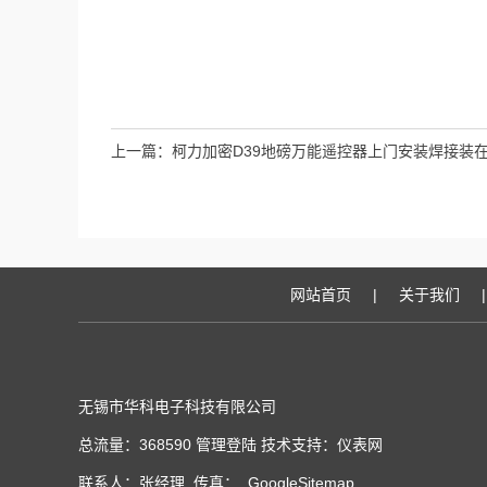
上一篇：
柯力加密D39地磅万能遥控器上门安装焊接装
网站首页
|
关于我们
|
无锡市华科电子科技有限公司
总流量：368590
管理登陆
技术支持：
仪表网
联系人：张经理 传真：
GoogleSitemap