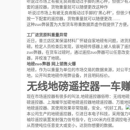
听说过市场上有被无良商贩动过手脚的黑心秤，但很少有人
套的遥控器，货物重量就可以随便更改这种作
听说过市场上有被无良商贩动过手脚的“黑心秤”，但很
按一下配套的遥控器，货物重量就可以随便更改……
这种zuo弊装置为大型货车称重数据弄虚作假提供了方便
工厂进货原料重量异常
近日，普兰店区某保温材料厂怀疑自家地磅有问题，进货
磅。检定人员检查后发现，该地磅传感器上被人偷装了遥
zuo弊器，在货车过磅时，通过遥控zuo弊器可以任意
器，并校准了地磅。
地磅zuo弊器 网上销售火爆
地磅，作为以重量为单位的市场交易的数据来源，对公平
地，公开叫卖地磅作用弊设备，并且明码标价。
无线地磅遥控器一车赚
现在市场遥控器有很多的叫法,地磅遥控器俗称：无线地
磅遥控器、上海耀华加密地磅遥控器地磅遥控器、万能地磅遥
地磅遥控器、其使用效果非常隐蔽，安全，*的好工具。
本公司生产的地磅遥控器，引进日本电子科技，采用强力
袖珍遥控装置发射强力信号指令，在100米内任意调控电
从而使吨位任意变大或变小，达到你想要的数据。