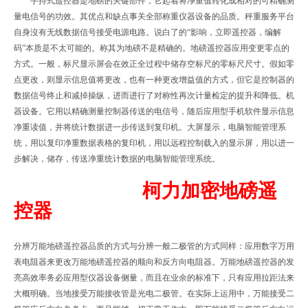
手持式遥控器是地磅的关键部件，它起着将净重值转化成相对的可精确测
量电信号的功效。其优点和缺点事关全部称重仪器设备的品质。秤重服务平台
自身沒有无线数据信号接受电源电路。说白了的“影响，立即遥控器，编解
码”本质是不太可能的。称其为地磅不是精确的。地磅遥控器应用变更零点的
方式。一般，标尺显示屏会在效正全过程中储存空标尺的零标尺尺寸。假如零
点更改，则显示信息值将更改，也有一种更改增益值的方式，但它是控制器的
数据信号终止和减掉操纵，进而进行了对称性再次计量检定的提升和降低。机
器设备。它用以精确测量控制器传送的电信号，随后应用型手机软件显示信息
净重读值，并将统计数据进一步传送到复印机。大屏显示，电脑智能管理系
统，用以复印净重数据表格的复印机，用以远程控制载入的显示屏，用以进一
步解决，储存，传送净重统计数据的电脑智能管理系统。
柯力加密地磅遥
控器
分辨万能地磅遥控器品质的方式与分辨一般二极管的方式同样：应用数字万用
表电阻器来更改万能地磅遥控器的顺向和反方向电阻器。万能地磅遥控器的发
亮高效率务必应用型仪器设备侧量，而且在业余的标准下，只有应用拉距法来
大概明确。当地接受万能接收管是光电二极管。在实际上运用中，万能接受二