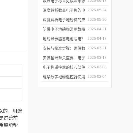
信号链路拆解：从射频发
数显电子称常见误差来源
2026-06-17
射到称重干扰
分析与软件滤波算法实现
深度解析数显电子称的电
2026-05-24
磁平衡传感原理与实操调
深度解析电子地磅称的应
2026-05-20
修
变片传感机制与防雷击实
防爆电子地磅称常见故障
2026-04-21
操
排查与日常维护指南
地磅显示器蓄电池亏电？
2026-04-17
教你延长待机时间的技巧
安装与校准步骤：确保数
2026-03-21
显电子称开箱即准
安装基础至关重要：电子
2026-03-17
地磅称的选址与基坑施工
电子称遥控器的核心部件
2026-02-08
规范
解析：芯片、模块、天线
耀华数字地磅遥控器使用
2026-02-04
如何协同工作
注意事项：避免操作失误
确保设备稳定运行
以的，用途
是过磅前
希望能帮