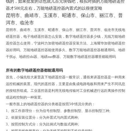
钱的，如果批发的话也就几百元块钱吧，模拟对插的万能地磅遥控
器才500元左右，万能地磅遥控器内置式的以很便宜呦
昆明市、曲靖市、玉溪市、昭通市、保山市、丽江市、普
洱市、临沧市
昆明市、曲靖市、玉溪市、昭通市、保山市、丽江市、普洱市、临沧市无线地
磅遥控器，电子地磅遥控器怎么安装，数字地磅遥控器多少钱，无线万能地磅
遥控器怎么使用，宁波柯力加密地磅遥控器安装方法、上海耀华加密地磅遥控
器好用吗、万能地磅遥控器能使用多久、数字万能地磅遥控器都通用吗、地磅
干扰qi、地磅控zhi器、地磅zuo弊器、万能数字地磅遥控器哪里都能用吗
所有的数字地磅遥控器都能通用吗
首先，小编先给大家普及下地磅遥控器一般常识，通俗来讲遥控器是一种用来
远控机械的装置。现代的遥控器，主要是由集成电路电板和用来产生不同讯息
的按钮所组成。工业遥控器是利用无线电传输对工业机械进行远距离操作控制
或远程控制的一种装置。
一般市面上的地磅遥控器的分类都是按照5中情况分类的：
1、按工作原理分：分为信号控制型、参数控制型、显示控制型三种;
2、依据安装位置分：分为外置式与内置式两种;
3、按照控制方式分：分为比例式与数值式两种;
4、按照无线电频率分：分为无线遥控型和手机信号控制;