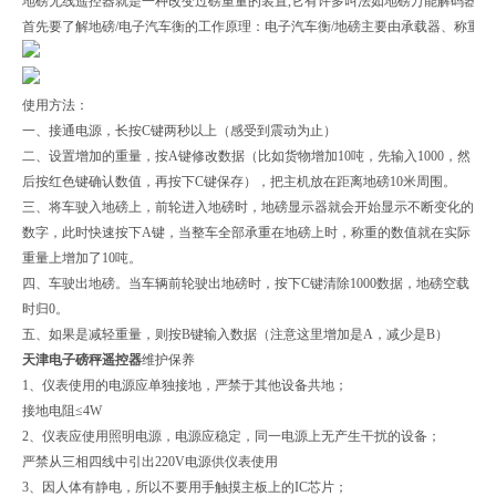
地磅无线遥控器就是一种改变过磅重量的装置,它有许多叫法如地磅万能解码器
首先要了解地磅/电子汽车衡的工作原理：电子汽车衡/地磅主要由承载器、称重
使用方法：
一、接通电源，长按C键两秒以上（感受到震动为止）
二、设置增加的重量，按A键修改数据（比如货物增加10吨，先输入1000，然
后按红色键确认数值，再按下C键保存），把主机放在距离地磅10米周围。
三、将车驶入地磅上，前轮进入地磅时，地磅显示器就会开始显示不断变化的
数字，此时快速按下A键，当整车全部承重在地磅上时，称重的数值就在实际
重量上增加了10吨。
四、车驶出地磅。当车辆前轮驶出地磅时，按下C键清除1000数据，地磅空载
时归0。
五、如果是减轻重量，则按B键输入数据（注意这里增加是A，减少是B）
天津电子磅秤遥控器
维护保养
1、仪表使用的电源应单独接地，严禁于其他设备共地；
接地电阻≤4W
2、仪表应使用照明电源，电源应稳定，同一电源上无产生干扰的设备；
严禁从三相四线中引出220V电源供仪表使用
3、因人体有静电，所以不要用手触摸主板上的IC芯片；