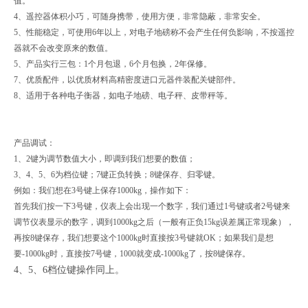
值。
4、遥控器体积小巧，可随身携带，使用方便，非常隐蔽，非常安全。
5、性能稳定，可使用6年以上，对电子地磅称不会产生任何负影响，不按遥控
器就不会改变原来的数值。
5、产品实行三包：1个月包退，6个月包换，2年保修。
7、优质配件，以优质材料高精密度进口元器件装配关键部件。
8、适用于各种电子衡器，如电子地磅、电子秤、皮带秤等。
产品调试：
1、2键为调节数值大小，即调到我们想要的数值；
3、4、5、6为档位键；7键正负转换；8键保存、归零键。
例如：我们想在3号键上保存1000kg，操作如下：
首先我们按一下3号键，仪表上会出现一个数字，我们通过1号键或者2号键来
调节仪表显示的数字，调到1000kg之后（一般有正负15kg误差属正常现象），
再按8键保存，我们想要这个1000kg时直接按3号键就OK；如果我们是想
要-1000kg时，直接按7号键，1000就变成-1000kg了，按8键保存。
4、5、6档位键操作同上。