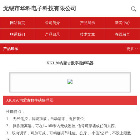
无锡市华科电子科技有限公司
网站首页
公司简介
产品展示
新闻中心
联系我们
产品目录
技术文章
在线留言
产品展示
更多>>
XK3190内蒙古数字磅解码器
XK3190内蒙古数字磅解码器
性能特点：
1、 无线遥控，智能加减，自动清零、遥控复位。
2、 操作距离远，可在1--160米内无线遥控, 信号可穿墙或任何东西。
3、双向调节，可加可减，可精确调节吨位、公斤， 小值2公斤，不设上限数