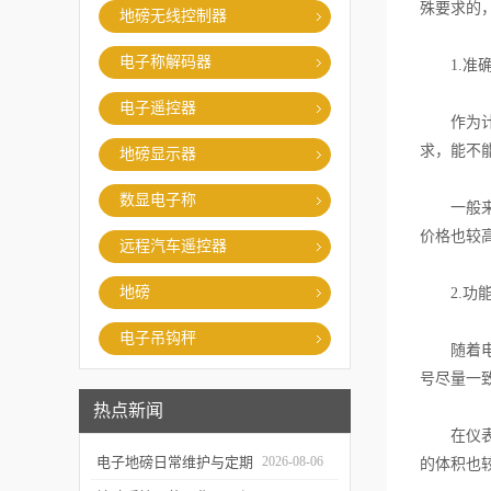
殊要求的
地磅无线控制器
电子称解码器
1.准确
电子遥控器
作为计量
求，能不
地磅显示器
数显电子称
一般来讲
价格也较
远程汽车遥控器
地磅
2.功能
电子吊钩秤
随着电子
号尽量一致
热点新闻
在仪表显
电子地磅日常维护与定期
2026-08-06
的体积也