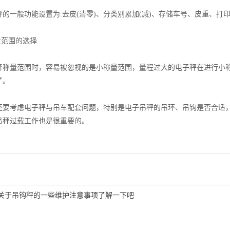
一般功能设置为:去皮(清零)、分类别累加(减)、存储车号、皮重、打
范围的选择
量范围时，容易被忽视的是小称量范围，量程过大的电子秤在进行小称
了。
考虑电子秤与吊车配套问题，特别是电子吊秤的吊环、吊钩是否合适，
吊秤过载工作也是很重要的。
关于吊钩秤的一些维护注意事项了解一下吧