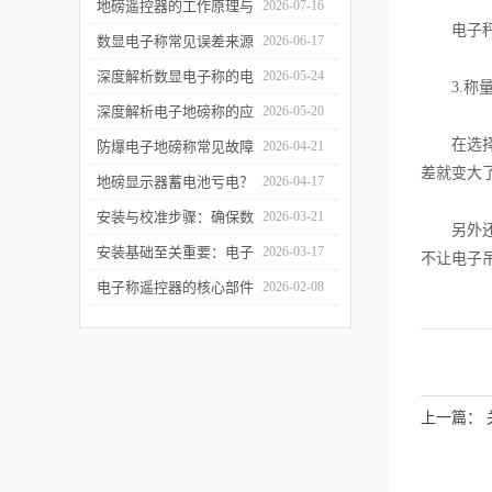
检定制度：每季度自检、
地磅遥控器的工作原理与
2026-07-16
电子秤的
每年法定检定与数据追溯
信号链路拆解：从射频发
数显电子称常见误差来源
2026-06-17
管理
射到称重干扰
分析与软件滤波算法实现
深度解析数显电子称的电
2026-05-24
3.称量
磁平衡传感原理与实操调
深度解析电子地磅称的应
2026-05-20
修
在选择称
变片传感机制与防雷击实
防爆电子地磅称常见故障
2026-04-21
差就变大
操
排查与日常维护指南
地磅显示器蓄电池亏电？
2026-04-17
教你延长待机时间的技巧
安装与校准步骤：确保数
2026-03-21
另外还要
显电子称开箱即准
安装基础至关重要：电子
2026-03-17
不让电子
地磅称的选址与基坑施工
电子称遥控器的核心部件
2026-02-08
规范
解析：芯片、模块、天线
如何协同工作
上一篇：