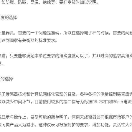
，如防爆、防磁、高温、绝缘等，要在定货时加以说明。
度的选择
器具，首要的一个问题是准确，所以在选择电子秤的时候，首要的问题
能达到国家有关衡器的标准要求。
，只要能够满足本单位要求的准确度就可以了，并非过高的追求高准确
高。
的选择
传感器技术和计算机网络化管理的普及，各种各样的测量控制装置应运
以减少中间环节，目前使用较多的接口信号为标准RS-232口和20mA电
示与操作上，要尽可能的简单明了，河南天成衡器公司根据市场客户的
较同类产品大为减小。这种仪表可根据拥护的要求，增加功能，灵活性大