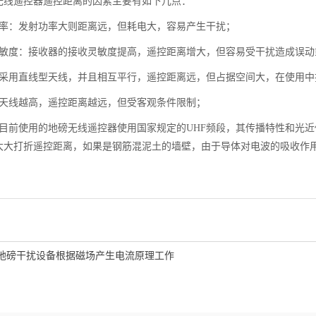
无线遥控器遥控距离的因素主要有如下几点：
功率：发射功率大则距离远，但耗电大，容易产生干扰；
灵敏度：接收器的接收灵敏度提高，遥控距离增大，但容易受干扰造成误动
：采用直线型天线，并且相互平行，遥控距离远，但占据空间大，在使用
：天线越高，遥控距离越远，但受客观条件限制；
：目前使用的地磅无线遥控器使用国家规定的UHF频段，其传播特性和光
大大打折遥控距离，如果是钢筋混泥土的墙壁，由于导体对电波的吸收作
地磅干扰设备根据磁场产生电流原理工作