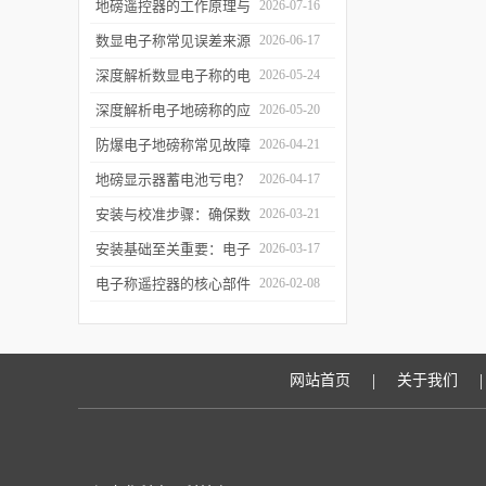
检定制度：每季度自检、
地磅遥控器的工作原理与
2026-07-16
每年法定检定与数据追溯
信号链路拆解：从射频发
数显电子称常见误差来源
2026-06-17
管理
射到称重干扰
分析与软件滤波算法实现
深度解析数显电子称的电
2026-05-24
磁平衡传感原理与实操调
深度解析电子地磅称的应
2026-05-20
修
变片传感机制与防雷击实
防爆电子地磅称常见故障
2026-04-21
操
排查与日常维护指南
地磅显示器蓄电池亏电？
2026-04-17
教你延长待机时间的技巧
安装与校准步骤：确保数
2026-03-21
显电子称开箱即准
安装基础至关重要：电子
2026-03-17
地磅称的选址与基坑施工
电子称遥控器的核心部件
2026-02-08
规范
解析：芯片、模块、天线
如何协同工作
|
|
网站首页
关于我们