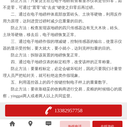
防止方法：只要货主在过电子地磅前查看显示仪表是否归零，如
不是零，可通过“置零”或“去皮”键使之归零后再过磅。
二、通过在电子地磅秤体底部放置砖头、土块等硬物，利用反作
用力原理，达到进货过磅时减少总重量的目的。
防止方法：检查发现该地磅的四只传感器边有无大木块，砖头、
土块等硬物，移去后，电子地磅恢复正常。
三、通过电子地磅作假的增减键，控制传感器的输出，使显示仪
器的显示受控制，要大就大，要小就小，达到克秤扣量的目的。
防止方法：拆除该装置的地磅恢复正常。
四、通过电子地磅仪表的标定程序，改变该秤的正常称量。
防止方法：要量程标定，必定会破坏铅封，因此只要我们计量管
理人员严把铅封关，就可杜绝这类作假现象。
五、利用遥控器上的四个按键控制电子秤上的重量数字。
防止方法：要依靠稳妥的收购商进行交易，卖粮的时候细心的观
察，yinggai两人或者两人以上共同监督。​
13382957758
热线电话
在线询价