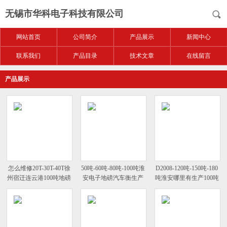
无锡市华科电子科技有限公司
网站首页
公司简介
产品展示
新闻中心
联系我们
产品目录
技术文章
在线留言
产品展示
怎么维修20T-30T-40T徐
50吨-60吨-80吨-100吨淮
D2008-120吨-150吨-180
州宿迁连云港100吨地磅
安电子地磅汽车衡生产
吨淮安哪里有生产100吨
坏了一个传感器
厂家价格租赁报价
柯力数字地磅汽车衡的