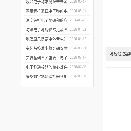
信号链路拆解：从射频发
数显电子称常见误差来源
2026-06-17
射到称重干扰
分析与软件滤波算法实现
深度解析数显电子称的电
2026-05-24
磁平衡传感原理与实操调
深度解析电子地磅称的应
2026-05-20
修
变片传感机制与防雷击实
防爆电子地磅称常见故障
2026-04-21
操
排查与日常维护指南
地磅显示器蓄电池亏电？
2026-04-17
教你延长待机时间的技巧
安装与校准步骤：确保数
2026-03-21
地磅遥控器
显电子称开箱即准
安装基础至关重要：电子
2026-03-17
地磅称的选址与基坑施工
电子称遥控器的核心部件
2026-02-08
规范
解析：芯片、模块、天线
耀华数字地磅遥控器使用
2026-02-04
如何协同工作
注意事项：避免操作失误
确保设备稳定运行